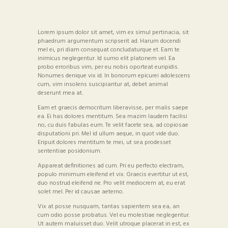
Lorem ipsum dolor sit amet, vim ex simul pertinacia, sit
phaedrum argumentum scripserit ad. Harum docendi
mel ei, pri diam consequat concludaturque et. Eam te
inimicus neglegentur. Id sumo elit platonem vel. Ea
probo erroribus vim, per eu nobis oporteat euripidis.
Nonumes denique vix id. In bonorum epicurei adolescens
cum, vim insolens suscipiantur at, debet animal
deserunt mea at.
Eam et graecis democritum liberavisse, per malis saepe
ea. Ei has dolores mentitum. Sea mazim laudem facilisi
no, cu duis fabulas eum. Te velit facete sea, ad copiosae
disputationi pri. Mel id ullum aeque, in quot vide duo.
Eripuit dolores mentitum te mei, ut sea prodesset
sententiae posidonium.
Appareat definitiones ad cum. Pri eu perfecto electram,
populo minimum eleifend et vix. Graecis evertitur ut est,
duo nostrud eleifend ne. Pro velit mediocrem at, eu erat
solet mel. Per id causae aeterno.
Vix at posse nusquam, tantas sapientem sea ea, an
cum odio posse probatus. Vel eu molestiae neglegentur.
Ut autem maluisset duo. Velit utroque placerat in est, ex