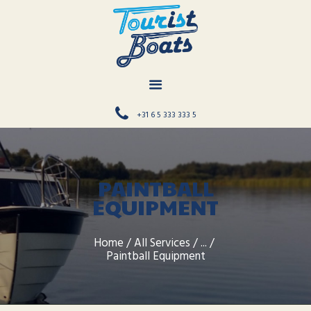
TOURIST BOATS
Navigating Memories, Creating Adventures!
HOME
INFORMATIE
+31 6 5 333 333 5
RONDVAART
PRIJZEN
HUURCONTRACT
PAINTBALL
FOTO’S
EQUIPMENT
RESERVEREN
CONTACT
Home
All Services
...
Paintball Equipment