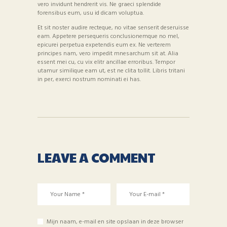
vero invidunt hendrerit vis. Ne graeci splendide
forensibus eum, usu id dicam voluptua.
Et sit noster audire recteque, no vitae senserit deseruisse
eam. Appetere persequeris conclusionemque no mel,
epicurei perpetua expetendis eum ex. Ne verterem
principes nam, vero impedit mnesarchum sit at. Alia
essent mei cu, cu vix elitr ancillae erroribus. Tempor
utamur similique eam ut, est ne clita tollit. Libris tritani
in per, exerci nostrum nominati ei has.
LEAVE A COMMENT
Mijn naam, e-mail en site opslaan in deze browser